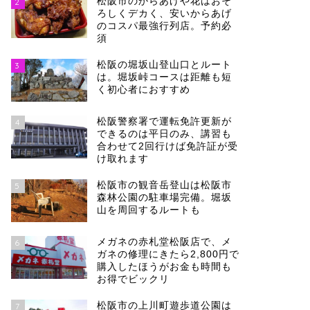
松阪市のからあげや花はおそ
2
ろしくデカく、安いからあげ
のコスパ最強行列店。予約必
須
松阪の堀坂山登山口とルート
3
は。堀坂峠コースは距離も短
く初心者におすすめ
松阪警察署で運転免許更新が
4
できるのは平日のみ、講習も
合わせて2回行けば免許証が受
け取れます
松阪市の観音岳登山は松阪市
5
森林公園の駐車場完備。堀坂
山を周回するルートも
メガネの赤札堂松阪店で、メ
6
ガネの修理にきたら2,800円で
購入したほうがお金も時間も
お得でビックリ
松阪市の上川町遊歩道公園は
7