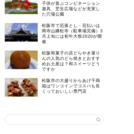
子供が喜ぶコンビネーション
遊具、芝生広場などが充実し
た穴場公園
松阪市で厄落とし・厄払いは
8
岡寺山継松寺（駐車場完備）3
月上旬には初午大祭2020が開
催
松阪和菓子の店どらやき屋り
9
んの人気のどら焼きとおすす
めお土産は？和スイーツどう
ですか
松阪市の大盛りからあげ千両
10
箱はワンコインでコスパも良
くっておいしい専門店