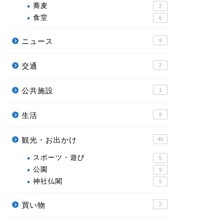
蕎麦
2
食堂
6
ニュース
9
交通
2
公共施設
1
生活
8
観光・お出かけ
46
スポーツ・遊び
5
公園
9
神社仏閣
5
買い物
2