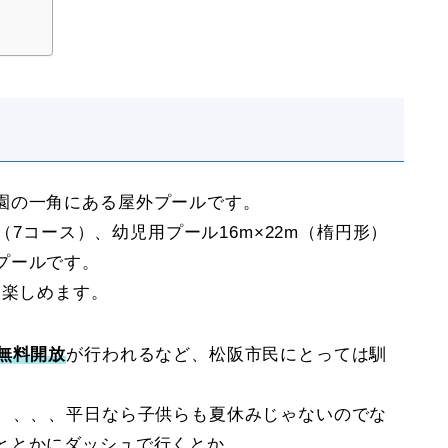
園の一角にある屋外プールです。
m（7コース）、幼児用プール16m×22m（楕円形）
プールです。
り楽しめます。
無料開放
が行われるなど、松阪市民にとっては馴
す、、、、平日なら子供らも夏休みじゃないのでな
ととかにダッシュで行くとか。