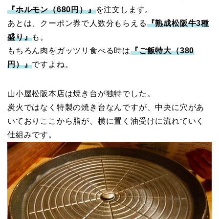
『ホルモン（680円）』
を注文します。
あとは、クーポン券で人数分もらえる
『熟成松阪牛3種
盛り』
も。
もちろん肉をガッツリ食べる時は
『ご飯特大（380
円）』
ですよね。
山小屋松阪本店は焼き台が独特でした。
炭火ではなく特製の焼き台なんですが、中央に穴があ
いておりここから脂が、横に置く油受けに流れていく
仕組みです。