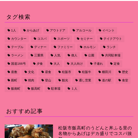
タグ検索
1人
からあげ
アウトドア
アルコール
イベント
カウンター
コスパ
スポーツ
セミナー
テイクアウト
テーブル
ディナー
ファミリー
ホルモン
ランチ
ラーメン
三重県
人気
偉人
公園
共同駐車場
国道166号
夕食
大人
大人向け
子連れ
定食
座敷
文化
昼食
松阪市
松阪牛
櫛田川
歴史
殿町
焼肉
登山
観光
通し営業
道の駅
食堂
飯南町
飯高町
駐車場
１人
おすすめ記事
松阪市飯高町のうどんと丼ふる里の
名物からあげはデカ盛りでコスパ抜