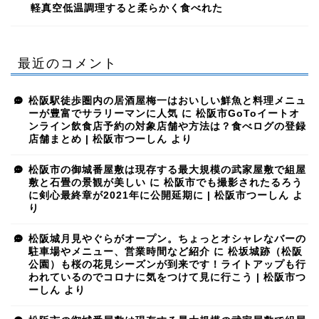
軽真空低温調理すると柔らかく食べれた
最近のコメント
松阪駅徒歩圏内の居酒屋梅一はおいしい鮮魚と料理メニュ
ーが豊富でサラリーマンに人気
に
松阪市GoToイートオ
ンライン飲食店予約の対象店舗や方法は？食べログの登録
店舗まとめ | 松阪市つーしん
より
松阪市の御城番屋敷は現存する最大規模の武家屋敷で組屋
敷と石畳の景観が美しい
に
松阪市でも撮影されたるろう
に剣心最終章が2021年に公開延期に | 松阪市つーしん
よ
り
松阪城月見やぐらがオープン。ちょっとオシャレなバーの
駐車場やメニュー、営業時間など紹介
に
松坂城跡（松阪
公園）も桜の花見シーズンが到来です！ライトアップも行
われているのでコロナに気をつけて見に行こう | 松阪市つ
ーしん
より