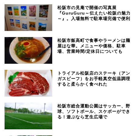
松阪市の見庵で開催の写真展
『GuruGuru～伝えたい松阪の魅力
～』。入場無料で駐車場完備で便利
松阪市飯高町で食事やラーメンは麺
屋はな華。メニューや価格、駐車
場、営業時間/定休日についても
トライアル松阪店のステーキ（アン
ガスビーフ）をお手軽真空低温調理
すると柔らかく食べれた
松阪市総合運動公園はサッカー、野
球、ソフトボール、スケボーができ
る！遊ぶなら芝生広場で