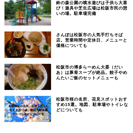
鈴の森公園の噴水遊びは子供ら大喜
び！遊具や芝生広場は松阪市民の憩
いの場。駐車場完備
さんぽは松阪市の人気手打ちそば
店。営業時間や定休日、メニューと
価格についても
松阪市の博多らーめん大晏（だい
あ）は豚骨スープが絶品。餃子やめ
んたいご飯のセットメニューも
松阪市桜の名所、花見スポットおす
すめ15選。地図、駐車場やトイレな
どについても