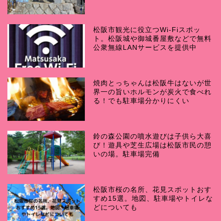
松阪市観光に役立つWi-Fiスポッ
ト。松阪城や御城番屋敷などで無料
公衆無線LANサービスを提供中
焼肉とっちゃんは松阪牛はないが世
界一の旨いホルモンが炭火で食べれ
る！でも駐車場分かりにくい
鈴の森公園の噴水遊びは子供ら大喜
び！遊具や芝生広場は松阪市民の憩
いの場。駐車場完備
松阪市桜の名所、花見スポットおす
すめ15選。地図、駐車場やトイレな
どについても