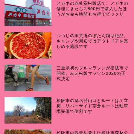
メガネの赤札堂松阪店で、メガネの
修理にきたら2,800円で購入したほ
うがお金も時間もお得でビックリ
つつじの里荒滝のぼたん鍋は絶品。
キャンプや周辺ではアウトドアを楽
しめる施設です
三重県初のフルマラソンが松阪市で
開催。みえ松阪マラソン2020の正
式決定
松阪市の烏岳登山口とルートは？立
梅・リバーサイド茶倉ルートは駐車
場完備で便利です
松阪市の観音岳登山は松阪市森林公