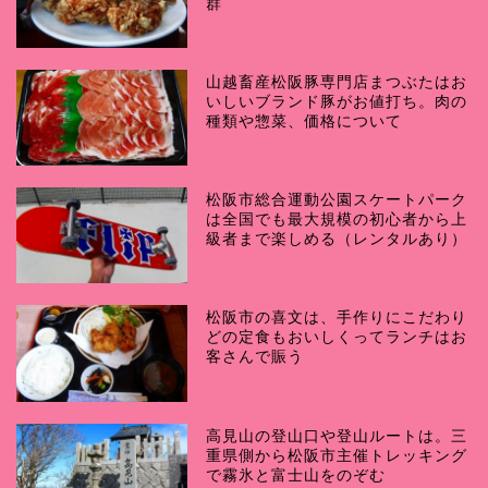
群
山越畜産松阪豚専門店まつぶたはお
いしいブランド豚がお値打ち。肉の
種類や惣菜、価格について
松阪市総合運動公園スケートパーク
は全国でも最大規模の初心者から上
級者まで楽しめる（レンタルあり）
松阪市の喜文は、手作りにこだわり
どの定食もおいしくってランチはお
客さんで賑う
高見山の登山口や登山ルートは。三
重県側から松阪市主催トレッキング
で霧氷と富士山をのぞむ