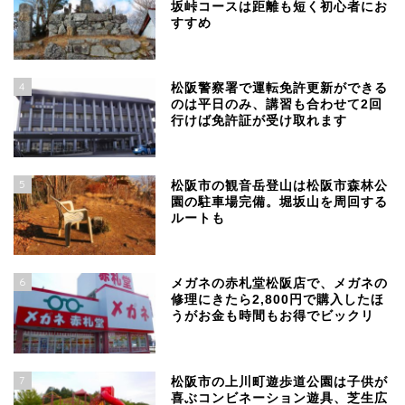
坂峠コースは距離も短く初心者にお
すすめ
4
松阪警察署で運転免許更新ができる
のは平日のみ、講習も合わせて2回
行けば免許証が受け取れます
5
松阪市の観音岳登山は松阪市森林公
園の駐車場完備。堀坂山を周回する
ルートも
6
メガネの赤札堂松阪店で、メガネの
修理にきたら2,800円で購入したほ
うがお金も時間もお得でビックリ
7
松阪市の上川町遊歩道公園は子供が
喜ぶコンビネーション遊具、芝生広