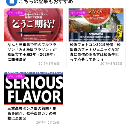
こちらの記事もおすすめ
イベント情報
イベント情報
なんと三重県で初のフルマラ
松阪フォトコン2019開催！松
ソン「みえ松阪マラソン」が
阪市のフォトジェニックな写
松阪市で令和2年（2020年）
真に自信のある方は松阪牛狙
に開催決定
って応募してみよう
2019年8月16日
2019年8月25日
イベント情報
三重高校ダンス部の顧問と動
画を紹介。歌手西野カナの母
校は全国区
2019年12月26日