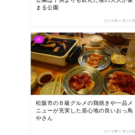
まる公園
2019年11月25
肉
松阪市のＢ級グルメの鶏焼きや一品メ
ニューが充実した居心地の良いおっ鳥
やさん
2019年11月23