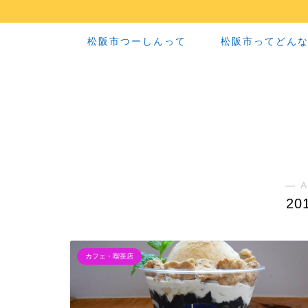
松阪市つーしんって
松阪市ってどん
― A
20
カフェ・喫茶店