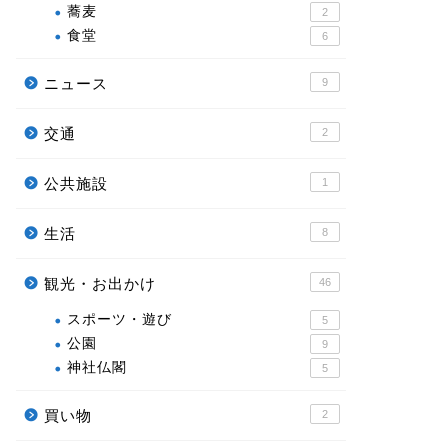
蕎麦
2
食堂
6
ニュース
9
交通
2
公共施設
1
生活
8
観光・お出かけ
46
スポーツ・遊び
5
公園
9
神社仏閣
5
買い物
2