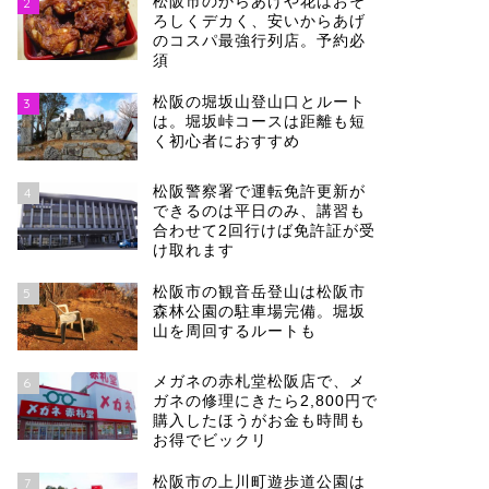
松阪市のからあげや花はおそ
2
ろしくデカく、安いからあげ
のコスパ最強行列店。予約必
須
松阪の堀坂山登山口とルート
3
は。堀坂峠コースは距離も短
く初心者におすすめ
松阪警察署で運転免許更新が
4
できるのは平日のみ、講習も
合わせて2回行けば免許証が受
け取れます
松阪市の観音岳登山は松阪市
5
森林公園の駐車場完備。堀坂
山を周回するルートも
メガネの赤札堂松阪店で、メ
6
ガネの修理にきたら2,800円で
購入したほうがお金も時間も
お得でビックリ
松阪市の上川町遊歩道公園は
7