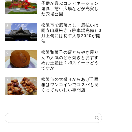
子供が喜ぶコンビネーション
遊具、芝生広場などが充実し
た穴場公園
松阪市で厄落とし・厄払いは
8
岡寺山継松寺（駐車場完備）3
月上旬には初午大祭2020が開
催
松阪和菓子の店どらやき屋り
9
んの人気のどら焼きとおすす
めお土産は？和スイーツどう
ですか
松阪市の大盛りからあげ千両
10
箱はワンコインでコスパも良
くっておいしい専門店