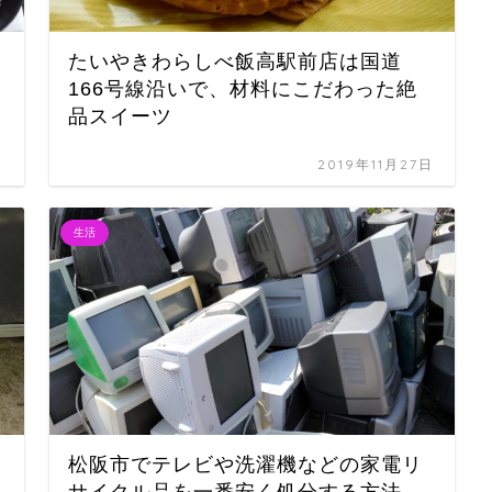
たいやきわらしべ飯高駅前店は国道
166号線沿いで、材料にこだわった絶
品スイーツ
日
2019年11月27日
生活
松阪市でテレビや洗濯機などの家電リ
サイクル品を一番安く処分する方法