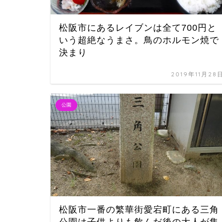
松阪市にあるレイブンは全て700円と
いう超絶なうまさ。鳥のホルモン焼で
決まり
2019年11月28
公園
松阪市一番の繁華街愛宕町にある三角
公園は子供よりも飲んだ後の大人が集