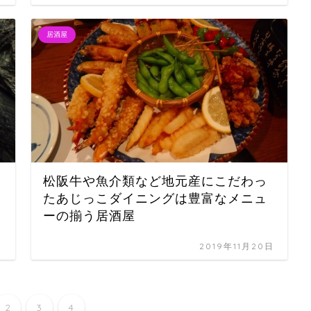
居酒屋
松阪牛や魚介類など地元産にこだわっ
たあじっこダイニングは豊富なメニュ
ーの揃う居酒屋
日
2019年11月20日
2
3
4