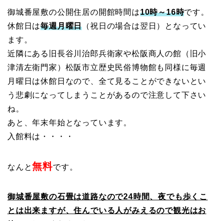
御城番屋敷の公開住居の開館時間は
10時～16時
です。
休館日は
毎週月曜日
（祝日の場合は翌日）となってい
ます。
近隣にある旧長谷川治郎兵衛家や松阪商人の館（旧小
津清左衛門家）松阪市立歴史民俗博物館も同様に毎週
月曜日は休館日なので、全て見ることができないとい
う悲劇になってしまうことがあるので注意して下さい
ね。
あと、年末年始となっています。
入館料は・・・・
無料
なんと
です。
御城番屋敷の石畳は道路なので24時間、夜でも歩くこ
とは出来ますが、住んでいる人がみえるので観光はお