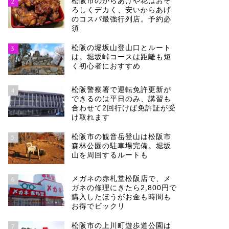
松阪市のからあげや花はおそ
2
ろしくデカく、安いからあげ
のコスパ最強行列店。予約必
須
松阪の堀坂山登山口とルート
3
は。堀坂峠コースは距離も短
く初心者におすすめ
松阪警察署で運転免許更新が
4
できるのは平日のみ、講習も
合わせて2回行けば免許証が受
け取れます
松阪市の観音岳登山は松阪市
5
森林公園の駐車場完備。堀坂
山を周回するルートも
メガネの赤札堂松阪店で、メ
6
ガネの修理にきたら2,800円で
購入したほうがお金も時間も
お得でビックリ
松阪市の上川町遊歩道公園は
7