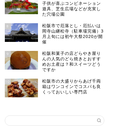
子供が喜ぶコンビネーション
遊具、芝生広場などが充実し
た穴場公園
松阪市で厄落とし・厄払いは
8
岡寺山継松寺（駐車場完備）3
月上旬には初午大祭2020が開
催
松阪和菓子の店どらやき屋り
9
んの人気のどら焼きとおすす
めお土産は？和スイーツどう
ですか
松阪市の大盛りからあげ千両
10
箱はワンコインでコスパも良
くっておいしい専門店