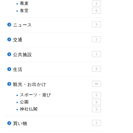
蕎麦
2
食堂
6
ニュース
9
交通
2
公共施設
1
生活
8
観光・お出かけ
46
スポーツ・遊び
5
公園
9
神社仏閣
5
買い物
2