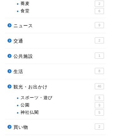
蕎麦
2
食堂
6
ニュース
9
交通
2
公共施設
1
生活
8
観光・お出かけ
46
スポーツ・遊び
5
公園
9
神社仏閣
5
買い物
2