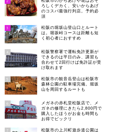
松阪市のからあげや花はおそ
2
ろしくデカく、安いからあげ
のコスパ最強行列店。予約必
須
松阪の堀坂山登山口とルート
3
は。堀坂峠コースは距離も短
く初心者におすすめ
松阪警察署で運転免許更新が
4
できるのは平日のみ、講習も
合わせて2回行けば免許証が受
け取れます
松阪市の観音岳登山は松阪市
5
森林公園の駐車場完備。堀坂
山を周回するルートも
メガネの赤札堂松阪店で、メ
6
ガネの修理にきたら2,800円で
購入したほうがお金も時間も
お得でビックリ
松阪市の上川町遊歩道公園は
7