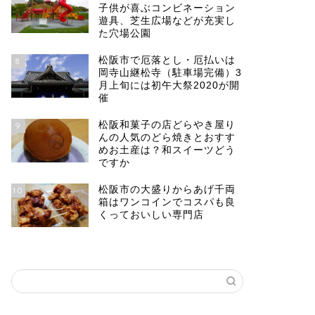
子供が喜ぶコンビネーション
遊具、芝生広場などが充実し
た穴場公園
松阪市で厄落とし・厄払いは
8
岡寺山継松寺（駐車場完備）3
月上旬には初午大祭2020が開
催
松阪和菓子の店どらやき屋り
9
んの人気のどら焼きとおすす
めお土産は？和スイーツどう
ですか
松阪市の大盛りからあげ千両
10
箱はワンコインでコスパも良
くっておいしい専門店