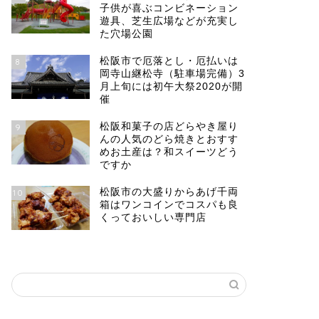
子供が喜ぶコンビネーション
遊具、芝生広場などが充実し
た穴場公園
松阪市で厄落とし・厄払いは
8
岡寺山継松寺（駐車場完備）3
月上旬には初午大祭2020が開
催
松阪和菓子の店どらやき屋り
9
んの人気のどら焼きとおすす
めお土産は？和スイーツどう
ですか
松阪市の大盛りからあげ千両
10
箱はワンコインでコスパも良
くっておいしい専門店