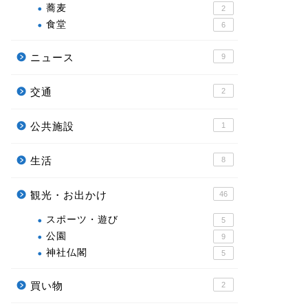
蕎麦
2
食堂
6
ニュース
9
交通
2
公共施設
1
生活
8
観光・お出かけ
46
スポーツ・遊び
5
公園
9
神社仏閣
5
買い物
2