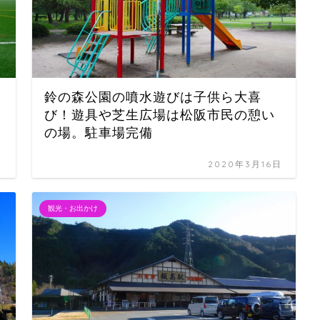
鈴の森公園の噴水遊びは子供ら大喜
び！遊具や芝生広場は松阪市民の憩い
の場。駐車場完備
日
2020年3月16日
観光・お出かけ