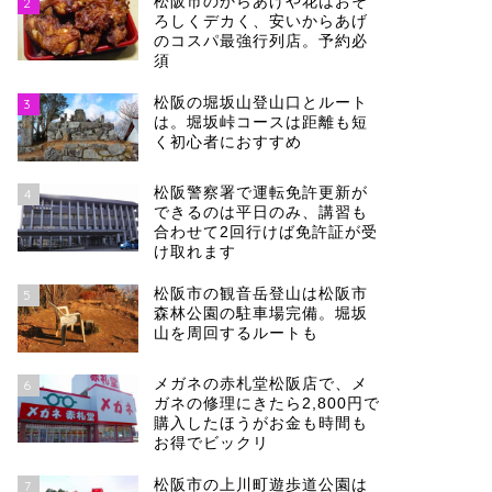
松阪市のからあげや花はおそ
2
ろしくデカく、安いからあげ
のコスパ最強行列店。予約必
須
松阪の堀坂山登山口とルート
3
は。堀坂峠コースは距離も短
く初心者におすすめ
松阪警察署で運転免許更新が
4
できるのは平日のみ、講習も
合わせて2回行けば免許証が受
け取れます
松阪市の観音岳登山は松阪市
5
森林公園の駐車場完備。堀坂
山を周回するルートも
メガネの赤札堂松阪店で、メ
6
ガネの修理にきたら2,800円で
購入したほうがお金も時間も
お得でビックリ
松阪市の上川町遊歩道公園は
7