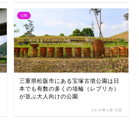
公園
三重県松阪市にある宝塚古墳公園は日
本でも有数の多くの埴輪（レプリカ）
が並ぶ大人向けの公園
日
2019年6月18日