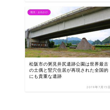
観光・お出かけ
松阪市の粥見井尻遺跡公園は世界最古
の土偶と竪穴住居が再現された全国的
にも貴重な遺跡
2019年7月15