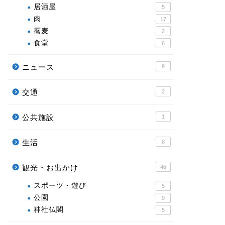
居酒屋
5
肉
17
蕎麦
2
食堂
6
ニュース
9
交通
2
公共施設
1
生活
8
観光・お出かけ
46
スポーツ・遊び
5
公園
9
神社仏閣
5