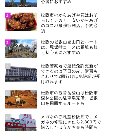
心者におすすめ
松阪市のからあげや花はおそ
2
ろしくデカく、安いからあげ
のコスパ最強行列店。予約必
須
松阪の堀坂山登山口とルート
3
は。堀坂峠コースは距離も短
く初心者におすすめ
松阪警察署で運転免許更新が
4
できるのは平日のみ、講習も
合わせて2回行けば免許証が受
け取れます
松阪市の観音岳登山は松阪市
5
森林公園の駐車場完備。堀坂
山を周回するルートも
メガネの赤札堂松阪店で、メ
6
ガネの修理にきたら2,800円で
購入したほうがお金も時間も