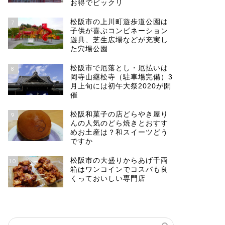
お得でビックリ
松阪市の上川町遊歩道公園は
7
子供が喜ぶコンビネーション
遊具、芝生広場などが充実し
た穴場公園
松阪市で厄落とし・厄払いは
8
岡寺山継松寺（駐車場完備）3
月上旬には初午大祭2020が開
催
松阪和菓子の店どらやき屋り
9
んの人気のどら焼きとおすす
めお土産は？和スイーツどう
ですか
松阪市の大盛りからあげ千両
10
箱はワンコインでコスパも良
くっておいしい専門店