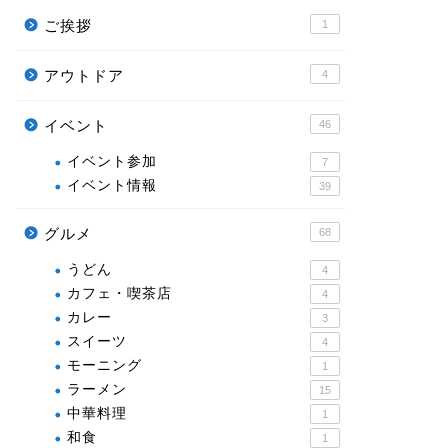
ご挨拶
1
2020年2月16日
アウトドア
4
松阪市でスケボー強化DAY開催！松
イベント情報
松阪市で
イベント情報
イベント
46
阪市総合運動公園スケートパークで
ＰＯＰセ
基礎から練習しませんか？
が開催
イベント参加
7
イベント情報
39
2020年2月16日
グルメ
68
うどん
4
next
カフェ・喫茶店
4
カレー
3
スイーツ
4
モーニング
1
ラーメン
15
中華料理
1
和食
1