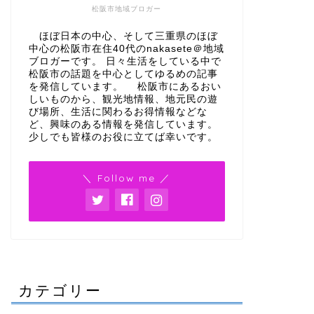
松阪市地域ブロガー
ほぼ日本の中心、そして三重県のほぼ
中心の松阪市在住40代のnakasete＠地域
松阪市の見庵で開催の写真展
ブロガーです。 日々生活をしている中で
『GuruGuru～伝えたい松阪の魅力
松阪市の話題を中心としてゆるめの記事
～』。入場無料で駐車場完備で便利
を発信しています。 松阪市にあるおい
しいものから、観光地情報、地元民の遊
び場所、生活に関わるお得情報などな
2020年3月21日
ど、興味のある情報を発信しています。
少しでも皆様のお役に立てば幸いです。
道の駅飯高駅いいたかの湯の温泉入
イベント情報
松阪市で
イベント情報
＼ Follow me ／
湯回数券がお得に購入できるキャン
アが開催
ペーン
けれるか
2020年2月22日
松阪市でビジネスセミナー！すぐ使
イベント情報
キッズケ
イベント情報
カテゴリー
える！アイデア発想法・講座が開催
開催！3
ベントで