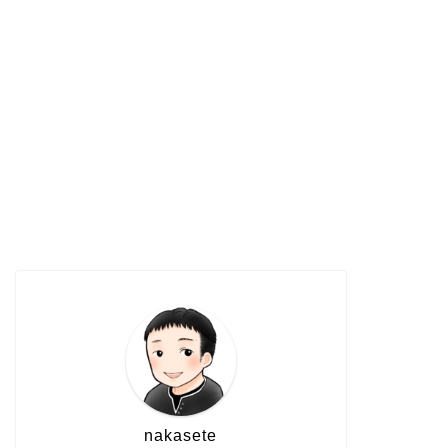
松坂城跡（松阪公園）も桜の花見シ
みえ松阪
ーズンが到来です！ライトアップも
申込み開
行われているのでコロナに気をつけ
競技、参
て見に行こう
いて
2020年3月28日
イベント参加
宣長まつ
イベント情報
場、イベ
介
nakasete