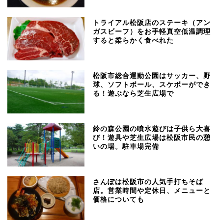
トライアル松阪店のステーキ（アン
ガスビーフ）をお手軽真空低温調理
すると柔らかく食べれた
松阪市総合運動公園はサッカー、野
球、ソフトボール、スケボーができ
る！遊ぶなら芝生広場で
鈴の森公園の噴水遊びは子供ら大喜
び！遊具や芝生広場は松阪市民の憩
いの場。駐車場完備
さんぽは松阪市の人気手打ちそば
店。営業時間や定休日、メニューと
価格についても