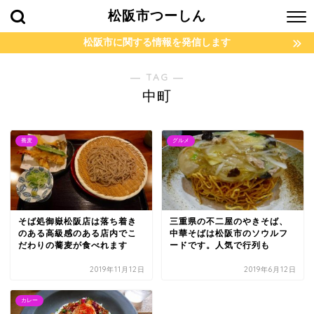
松阪市つーしん
松阪市に関する情報を発信します
― TAG ―
中町
蕎麦
グルメ
そば処御嶽松阪店は落ち着き
三重県の不二屋のやきそば、
のある高級感のある店内でこ
中華そばは松阪市のソウルフ
だわりの蕎麦が食べれます
ードです。人気で行列も
2019年11月12日
2019年6月12日
カレー