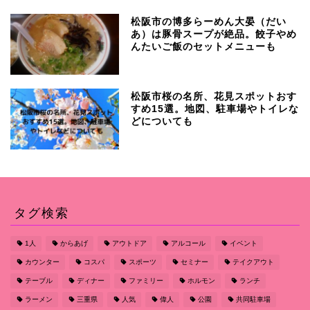
松阪市の博多らーめん大晏（だい
あ）は豚骨スープが絶品。餃子やめ
んたいご飯のセットメニューも
松阪市桜の名所、花見スポットおす
すめ15選。地図、駐車場やトイレな
どについても
タグ検索
1人
からあげ
アウトドア
アルコール
イベント
カウンター
コスパ
スポーツ
セミナー
テイクアウト
テーブル
ディナー
ファミリー
ホルモン
ランチ
ラーメン
三重県
人気
偉人
公園
共同駐車場