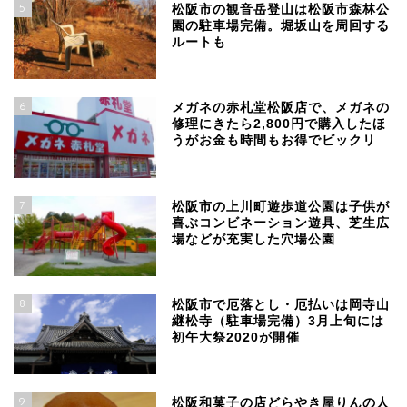
5
松阪市の観音岳登山は松阪市森林公
園の駐車場完備。堀坂山を周回する
ルートも
6
メガネの赤札堂松阪店で、メガネの
修理にきたら2,800円で購入したほ
うがお金も時間もお得でビックリ
7
松阪市の上川町遊歩道公園は子供が
喜ぶコンビネーション遊具、芝生広
場などが充実した穴場公園
8
松阪市で厄落とし・厄払いは岡寺山
継松寺（駐車場完備）3月上旬には
初午大祭2020が開催
9
松阪和菓子の店どらやき屋りんの人