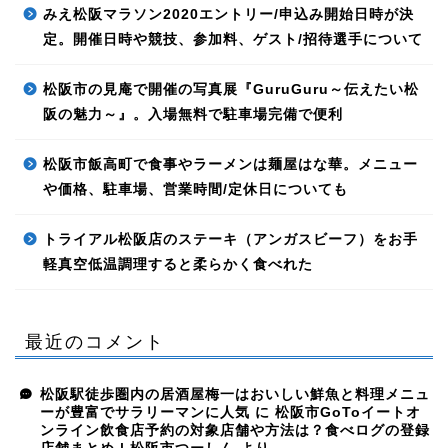
みえ松阪マラソン2020エントリー/申込み開始日時が決
定。開催日時や競技、参加料、ゲスト/招待選手について
松阪市の見庵で開催の写真展『GuruGuru～伝えたい松
阪の魅力～』。入場無料で駐車場完備で便利
松阪市飯高町で食事やラーメンは麺屋はな華。メニュー
や価格、駐車場、営業時間/定休日についても
トライアル松阪店のステーキ（アンガスビーフ）をお手
軽真空低温調理すると柔らかく食べれた
最近のコメント
松阪駅徒歩圏内の居酒屋梅一はおいしい鮮魚と料理メニュ
ーが豊富でサラリーマンに人気
に
松阪市GoToイートオ
ンライン飲食店予約の対象店舗や方法は？食べログの登録