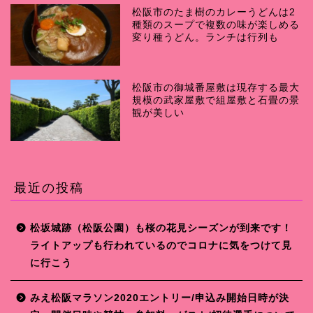
松阪市のたま樹のカレーうどんは2
種類のスープで複数の味が楽しめる
変り種うどん。ランチは行列も
松阪市の御城番屋敷は現存する最大
規模の武家屋敷で組屋敷と石畳の景
観が美しい
最近の投稿
松坂城跡（松阪公園）も桜の花見シーズンが到来です！
ライトアップも行われているのでコロナに気をつけて見
に行こう
みえ松阪マラソン2020エントリー/申込み開始日時が決