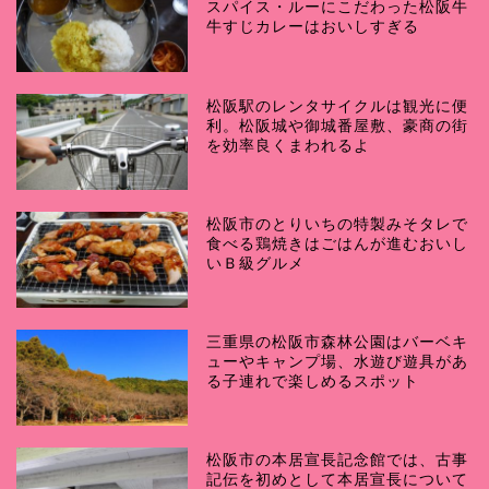
スパイス・ルーにこだわった松阪牛
牛すじカレーはおいしすぎる
松阪駅のレンタサイクルは観光に便
利。松阪城や御城番屋敷、豪商の街
を効率良くまわれるよ
松阪市のとりいちの特製みそタレで
食べる鶏焼きはごはんが進むおいし
いＢ級グルメ
三重県の松阪市森林公園はバーベキ
ューやキャンプ場、水遊び遊具があ
る子連れで楽しめるスポット
松阪市の本居宣長記念館では、古事
記伝を初めとして本居宣長について