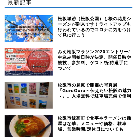
最新記事
松坂城跡（松阪公園）も桜の花見シ
ーズンが到来です！ライトアップも
行われているのでコロナに気をつけ
て見に行こう
みえ松阪マラソン2020エントリー/
申込み開始日時が決定。開催日時や
競技、参加料、ゲスト/招待選手に
ついて
松阪市の見庵で開催の写真展
『GuruGuru～伝えたい松阪の魅力
～』。入場無料で駐車場完備で便利
松阪市飯高町で食事やラーメンは麺
屋はな華。メニューや価格、駐車
場、営業時間/定休日についても