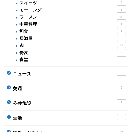
スイーツ
4
モーニング
1
ラーメン
15
中華料理
1
和食
1
居酒屋
5
肉
17
蕎麦
2
食堂
6
9
ニュース
2
交通
1
公共施設
8
生活
46