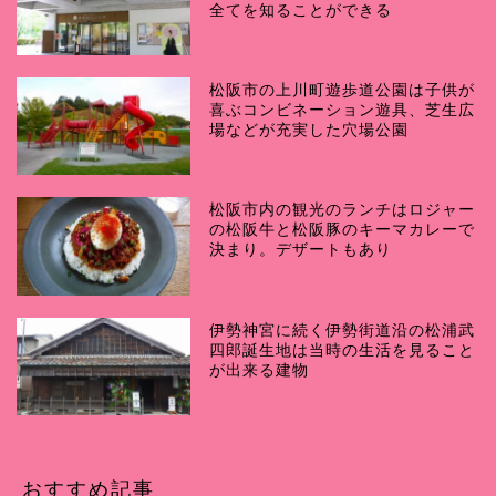
全てを知ることができる
松阪市の上川町遊歩道公園は子供が
喜ぶコンビネーション遊具、芝生広
場などが充実した穴場公園
松阪市内の観光のランチはロジャー
の松阪牛と松阪豚のキーマカレーで
決まり。デザートもあり
伊勢神宮に続く伊勢街道沿の松浦武
四郎誕生地は当時の生活を見ること
が出来る建物
おすすめ記事