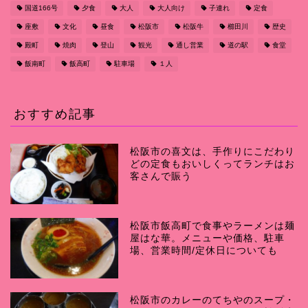
国道166号
夕食
大人
大人向け
子連れ
定食
座敷
文化
昼食
松阪市
松阪牛
櫛田川
歴史
殿町
焼肉
登山
観光
通し営業
道の駅
食堂
飯南町
飯高町
駐車場
１人
おすすめ記事
松阪市の喜文は、手作りにこだわり
どの定食もおいしくってランチはお
客さんで賑う
松阪市飯高町で食事やラーメンは麺
屋はな華。メニューや価格、駐車
場、営業時間/定休日についても
松阪市のカレーのてちやのスープ・