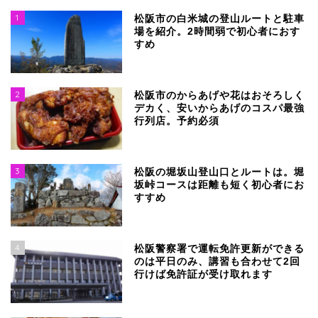
1
松阪市の白米城の登山ルートと駐車
場を紹介。2時間弱で初心者におす
すめ
2
松阪市のからあげや花はおそろしく
デカく、安いからあげのコスパ最強
行列店。予約必須
3
松阪の堀坂山登山口とルートは。堀
坂峠コースは距離も短く初心者にお
すすめ
4
松阪警察署で運転免許更新ができる
のは平日のみ、講習も合わせて2回
行けば免許証が受け取れます