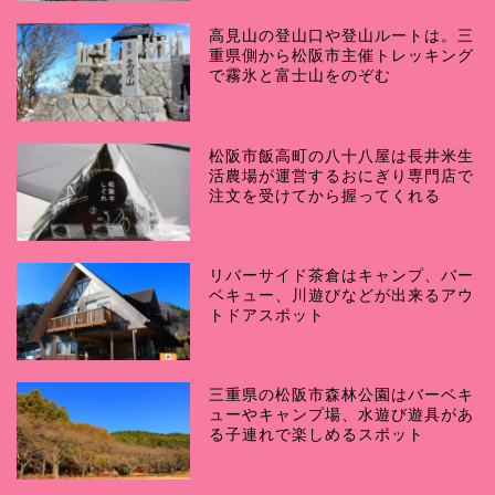
高見山の登山口や登山ルートは。三
重県側から松阪市主催トレッキング
で霧氷と富士山をのぞむ
松阪市飯高町の八十八屋は長井米生
活農場が運営するおにぎり専門店で
注文を受けてから握ってくれる
リバーサイド茶倉はキャンプ、バー
ベキュー、川遊びなどが出来るアウ
トドアスポット
三重県の松阪市森林公園はバーベキ
ューやキャンプ場、水遊び遊具があ
る子連れで楽しめるスポット