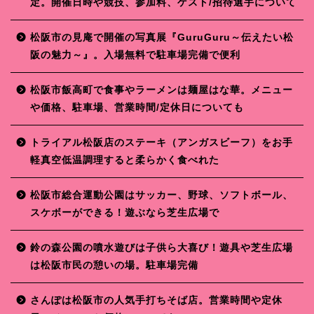
定。開催日時や競技、参加料、ゲスト/招待選手について
松阪市の見庵で開催の写真展『GuruGuru～伝えたい松
阪の魅力～』。入場無料で駐車場完備で便利
松阪市飯高町で食事やラーメンは麺屋はな華。メニュー
や価格、駐車場、営業時間/定休日についても
トライアル松阪店のステーキ（アンガスビーフ）をお手
軽真空低温調理すると柔らかく食べれた
松阪市総合運動公園はサッカー、野球、ソフトボール、
スケボーができる！遊ぶなら芝生広場で
鈴の森公園の噴水遊びは子供ら大喜び！遊具や芝生広場
は松阪市民の憩いの場。駐車場完備
さんぽは松阪市の人気手打ちそば店。営業時間や定休