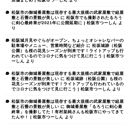
店舗まとめ | 松阪市つーしん
より
松阪市の御城番屋敷は現存する最大規模の武家屋敷で組屋
敷と石畳の景観が美しい
に
松阪市でも撮影されたるろう
に剣心最終章が2021年に公開延期に | 松阪市つーしん
よ
り
松阪城月見やぐらがオープン。ちょっとオシャレなバーの
駐車場やメニュー、営業時間など紹介
に
松坂城跡（松阪
公園）も桜の花見シーズンが到来です！ライトアップも行
われているのでコロナに気をつけて見に行こう | 松阪市つ
ーしん
より
松阪市の御城番屋敷は現存する最大規模の武家屋敷で組屋
敷と石畳の景観が美しい
に
松坂城跡（松阪公園）も桜の
花見シーズンが到来です！ライトアップも行われているの
でコロナに気をつけて見に行こう | 松阪市つーしん
より
松阪市の御城番屋敷は現存する最大規模の武家屋敷で組屋
敷と石畳の景観が美しい
に
御城番屋敷「るろうに剣心最
終章」を撮影してた！有村架純さんも松阪市にやってきて
たんや！ | 松阪市つーしん
より