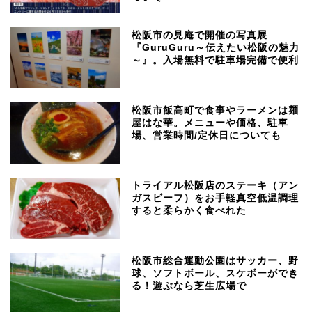
松阪市の見庵で開催の写真展
『GuruGuru～伝えたい松阪の魅力
～』。入場無料で駐車場完備で便利
松阪市飯高町で食事やラーメンは麺
屋はな華。メニューや価格、駐車
場、営業時間/定休日についても
トライアル松阪店のステーキ（アン
ガスビーフ）をお手軽真空低温調理
すると柔らかく食べれた
松阪市総合運動公園はサッカー、野
球、ソフトボール、スケボーができ
る！遊ぶなら芝生広場で