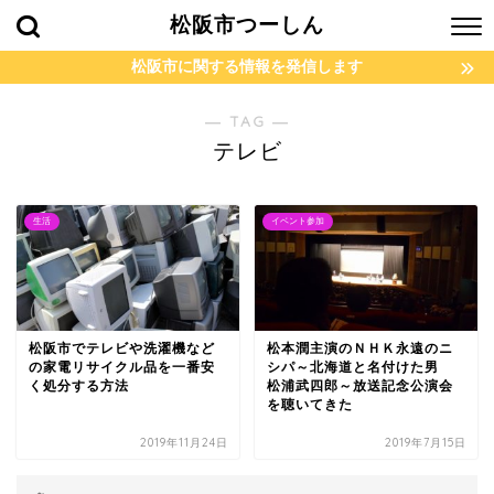
松阪市つーしん
松阪市に関する情報を発信します
― TAG ―
テレビ
生活
イベント参加
松阪市でテレビや洗濯機など
松本潤主演のＮＨＫ永遠のニ
の家電リサイクル品を一番安
シパ～北海道と名付けた男
く処分する方法
松浦武四郎～放送記念公演会
を聴いてきた
2019年11月24日
2019年7月15日