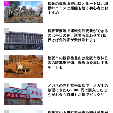
3
松阪の堀坂山登山口とルートは。堀
坂峠コースは距離も短く初心者にお
すすめ
4
松阪警察署で運転免許更新ができる
のは平日のみ、講習も合わせて2回
行けば免許証が受け取れます
5
松阪市の観音岳登山は松阪市森林公
園の駐車場完備。堀坂山を周回する
ルートも
6
メガネの赤札堂松阪店で、メガネの
修理にきたら2,800円で購入したほ
うがお金も時間もお得でビックリ
7
松阪市の上川町遊歩道公園は子供が