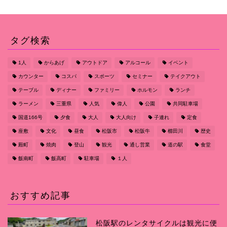
タグ検索
1人
からあげ
アウトドア
アルコール
イベント
カウンター
コスパ
スポーツ
セミナー
テイクアウト
テーブル
ディナー
ファミリー
ホルモン
ランチ
ラーメン
三重県
人気
偉人
公園
共同駐車場
国道166号
夕食
大人
大人向け
子連れ
定食
座敷
文化
昼食
松阪市
松阪牛
櫛田川
歴史
殿町
焼肉
登山
観光
通し営業
道の駅
食堂
飯南町
飯高町
駐車場
１人
おすすめ記事
松阪駅のレンタサイクルは観光に便