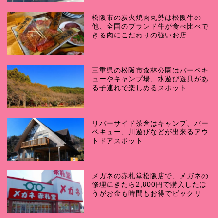
松阪市の炭火焼肉丸勢は松阪牛の
他、全国のブランド牛が食べ比べで
きる肉にこだわりの強いお店
三重県の松阪市森林公園はバーベキ
ューやキャンプ場、水遊び遊具があ
る子連れで楽しめるスポット
リバーサイド茶倉はキャンプ、バー
ベキュー、川遊びなどが出来るアウ
トドアスポット
メガネの赤札堂松阪店で、メガネの
修理にきたら2,800円で購入したほ
うがお金も時間もお得でビックリ