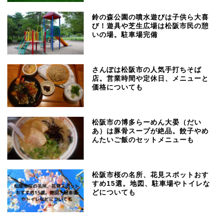
鈴の森公園の噴水遊びは子供ら大喜
び！遊具や芝生広場は松阪市民の憩
いの場。駐車場完備
さんぽは松阪市の人気手打ちそば
店。営業時間や定休日、メニューと
価格についても
松阪市の博多らーめん大晏（だい
あ）は豚骨スープが絶品。餃子やめ
んたいご飯のセットメニューも
松阪市桜の名所、花見スポットおす
すめ15選。地図、駐車場やトイレな
どについても