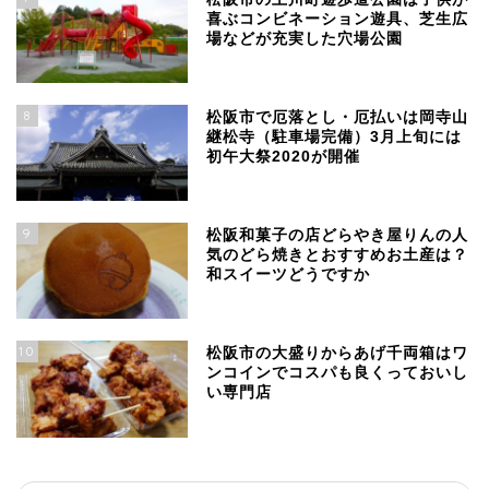
喜ぶコンビネーション遊具、芝生広
場などが充実した穴場公園
8
松阪市で厄落とし・厄払いは岡寺山
継松寺（駐車場完備）3月上旬には
初午大祭2020が開催
9
松阪和菓子の店どらやき屋りんの人
気のどら焼きとおすすめお土産は？
和スイーツどうですか
10
松阪市の大盛りからあげ千両箱はワ
ンコインでコスパも良くっておいし
い専門店