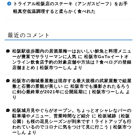
トライアル松阪店のステーキ（アンガスビーフ）をお手
軽真空低温調理すると柔らかく食べれた
最近のコメント
松阪駅徒歩圏内の居酒屋梅一はおいしい鮮魚と料理メニュ
ーが豊富でサラリーマンに人気
に
松阪市GoToイートオ
ンライン飲食店予約の対象店舗や方法は？食べログの登録
店舗まとめ | 松阪市つーしん
より
松阪市の御城番屋敷は現存する最大規模の武家屋敷で組屋
敷と石畳の景観が美しい
に
松阪市でも撮影されたるろう
に剣心最終章が2021年に公開延期に | 松阪市つーしん
よ
り
松阪城月見やぐらがオープン。ちょっとオシャレなバーの
駐車場やメニュー、営業時間など紹介
に
松坂城跡（松阪
公園）も桜の花見シーズンが到来です！ライトアップも行
われているのでコロナに気をつけて見に行こう | 松阪市つ
ーしん
より