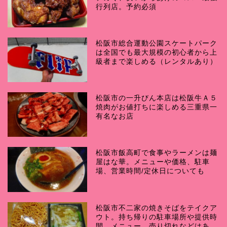
行列店。予約必須
松阪市総合運動公園スケートパーク
は全国でも最大規模の初心者から上
級者まで楽しめる（レンタルあり）
松阪市の一升びん本店は松阪牛Ａ５
焼肉がお値打ちに楽しめる三重県一
有名なお店
松阪市飯高町で食事やラーメンは麺
屋はな華。メニューや価格、駐車
場、営業時間/定休日についても
松阪市不二家の焼きそばをテイクア
ウト。持ち帰りの駐車場所や提供時
間、メニュー、売り切れなどはあ