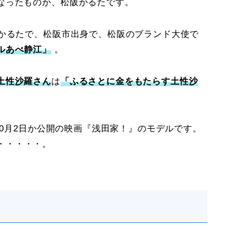
なったものが、松阪かるたです。
ルかるたで、松阪市出身で、松阪のブランド大使で
ルあべ静江」
。
土性沙羅さん
は
「ふるさとに金をもたらす土性沙
）10月2日か公開の映画『浅田家！』のモデルです。
・・・・・。