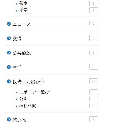
蕎麦
2
食堂
6
ニュース
9
交通
2
公共施設
1
生活
8
観光・お出かけ
46
スポーツ・遊び
5
公園
9
神社仏閣
5
買い物
2