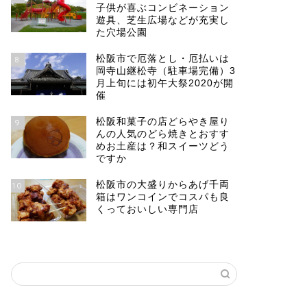
子供が喜ぶコンビネーション
遊具、芝生広場などが充実し
た穴場公園
松阪市で厄落とし・厄払いは
8
岡寺山継松寺（駐車場完備）3
月上旬には初午大祭2020が開
催
松阪和菓子の店どらやき屋り
9
んの人気のどら焼きとおすす
めお土産は？和スイーツどう
ですか
松阪市の大盛りからあげ千両
10
箱はワンコインでコスパも良
くっておいしい専門店