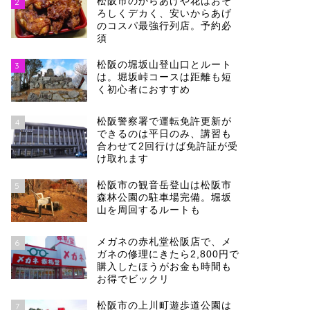
松阪市のからあげや花はおそ
2
ろしくデカく、安いからあげ
のコスパ最強行列店。予約必
須
松阪の堀坂山登山口とルート
3
は。堀坂峠コースは距離も短
く初心者におすすめ
松阪警察署で運転免許更新が
4
できるのは平日のみ、講習も
合わせて2回行けば免許証が受
け取れます
松阪市の観音岳登山は松阪市
5
森林公園の駐車場完備。堀坂
山を周回するルートも
メガネの赤札堂松阪店で、メ
6
ガネの修理にきたら2,800円で
購入したほうがお金も時間も
お得でビックリ
松阪市の上川町遊歩道公園は
7