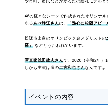
や市町、市民などがかるたの絵札モデルと
46の様々なシーンで作成されたオリジナ
ある
あべ静江さん
は、
「熱心に松阪アピー
松阪市出身のオリンピック金メダリストの
羅」
などとうたわれています。
写真家浅田政志さん
で、2020（令和2年
しかも主演は嵐の
二宮和也さん
なんですよ
イベントの内容