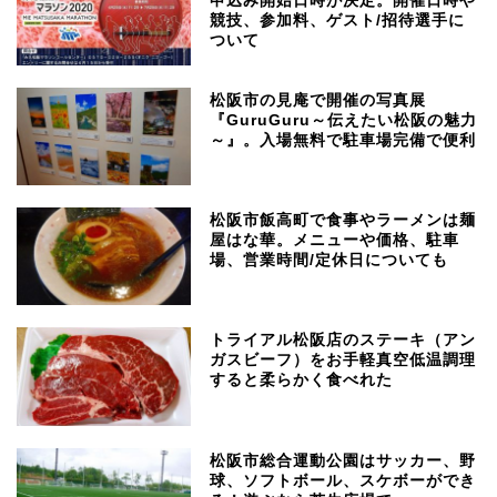
申込み開始日時が決定。開催日時や
競技、参加料、ゲスト/招待選手に
ついて
松阪市の見庵で開催の写真展
『GuruGuru～伝えたい松阪の魅力
～』。入場無料で駐車場完備で便利
松阪市飯高町で食事やラーメンは麺
屋はな華。メニューや価格、駐車
場、営業時間/定休日についても
トライアル松阪店のステーキ（アン
ガスビーフ）をお手軽真空低温調理
すると柔らかく食べれた
松阪市総合運動公園はサッカー、野
球、ソフトボール、スケボーができ