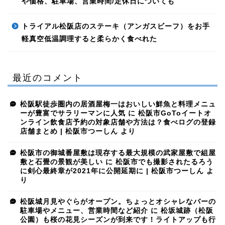
や価格、駐車場、営業時間/定休日についても
トライアル松阪店のステーキ（アンガスビーフ）をお手
軽真空低温調理すると柔らかく食べれた
最近のコメント
松阪駅徒歩圏内の居酒屋梅一はおいしい鮮魚と料理メニュ
ーが豊富でサラリーマンに人気
に
松阪市GoToイートオ
ンライン飲食店予約の対象店舗や方法は？食べログの登録
店舗まとめ | 松阪市つーしん
より
松阪市の御城番屋敷は現存する最大規模の武家屋敷で組屋
敷と石畳の景観が美しい
に
松阪市でも撮影されたるろう
に剣心最終章が2021年に公開延期に | 松阪市つーしん
よ
り
松阪城月見やぐらがオープン。ちょっとオシャレなバーの
駐車場やメニュー、営業時間など紹介
に
松坂城跡（松阪
公園）も桜の花見シーズンが到来です！ライトアップも行