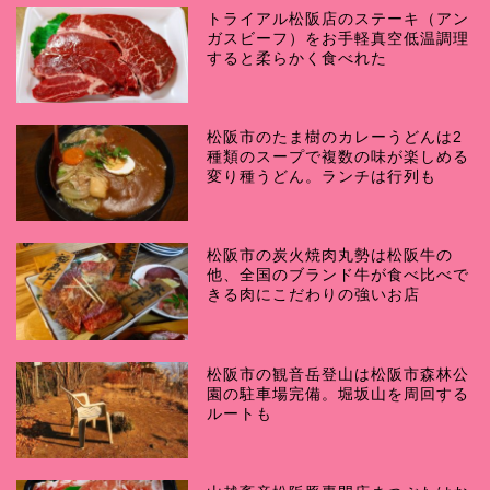
トライアル松阪店のステーキ（アン
ガスビーフ）をお手軽真空低温調理
すると柔らかく食べれた
松阪市のたま樹のカレーうどんは2
種類のスープで複数の味が楽しめる
変り種うどん。ランチは行列も
松阪市の炭火焼肉丸勢は松阪牛の
他、全国のブランド牛が食べ比べで
きる肉にこだわりの強いお店
松阪市の観音岳登山は松阪市森林公
園の駐車場完備。堀坂山を周回する
ルートも