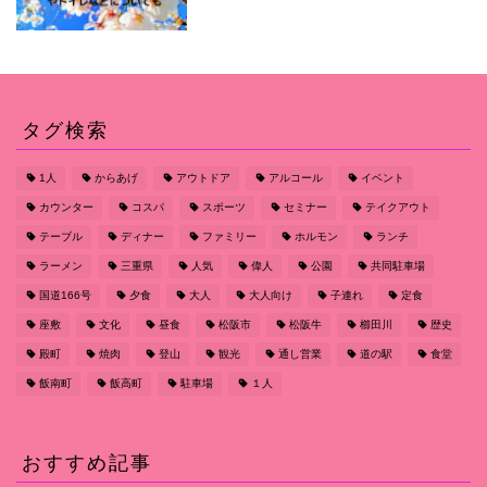
タグ検索
1人
からあげ
アウトドア
アルコール
イベント
カウンター
コスパ
スポーツ
セミナー
テイクアウト
テーブル
ディナー
ファミリー
ホルモン
ランチ
ラーメン
三重県
人気
偉人
公園
共同駐車場
国道166号
夕食
大人
大人向け
子連れ
定食
座敷
文化
昼食
松阪市
松阪牛
櫛田川
歴史
殿町
焼肉
登山
観光
通し営業
道の駅
食堂
飯南町
飯高町
駐車場
１人
おすすめ記事