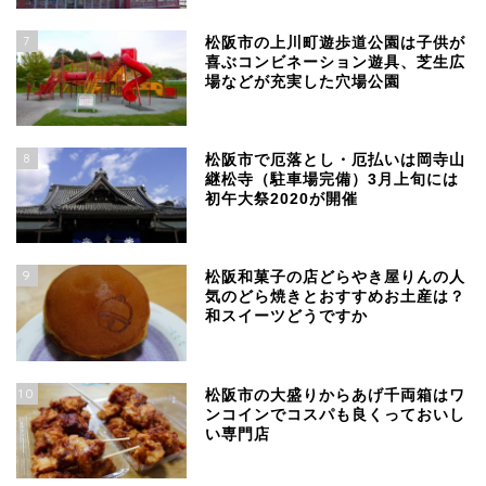
7
松阪市の上川町遊歩道公園は子供が
喜ぶコンビネーション遊具、芝生広
場などが充実した穴場公園
8
松阪市で厄落とし・厄払いは岡寺山
継松寺（駐車場完備）3月上旬には
初午大祭2020が開催
9
松阪和菓子の店どらやき屋りんの人
気のどら焼きとおすすめお土産は？
和スイーツどうですか
10
松阪市の大盛りからあげ千両箱はワ
ンコインでコスパも良くっておいし
い専門店