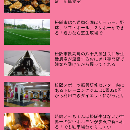
店 前島食堂
松阪市総合運動公園はサッカー、野
球、ソフトボール、スケボーができ
る！遊ぶなら芝生広場で
松阪市飯高町の八十八屋は長井米生
活農場が運営するおにぎり専門店で
注文を受けてから握ってくれる
松阪スポーツ振興研修センター内に
あるトレーニングジムは1回320円
から利用できダイエットにぴったり
焼肉とっちゃんは松阪牛はないが世
界一の旨いホルモンが炭火で食べれ
る！でも駐車場分かりにくい