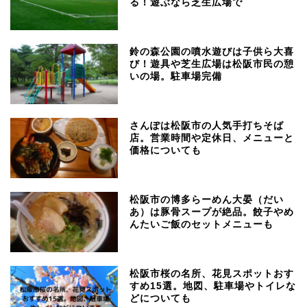
る！遊ぶなら芝生広場で
鈴の森公園の噴水遊びは子供ら大喜
び！遊具や芝生広場は松阪市民の憩
いの場。駐車場完備
さんぽは松阪市の人気手打ちそば
店。営業時間や定休日、メニューと
価格についても
松阪市の博多らーめん大晏（だい
あ）は豚骨スープが絶品。餃子やめ
んたいご飯のセットメニューも
松阪市桜の名所、花見スポットおす
すめ15選。地図、駐車場やトイレな
どについても