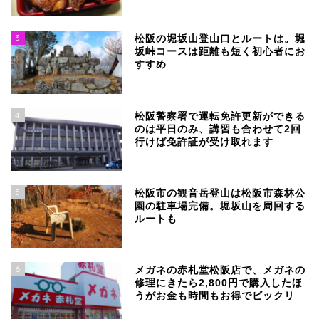
3
松阪の堀坂山登山口とルートは。堀
坂峠コースは距離も短く初心者にお
すすめ
4
松阪警察署で運転免許更新ができる
のは平日のみ、講習も合わせて2回
行けば免許証が受け取れます
5
松阪市の観音岳登山は松阪市森林公
園の駐車場完備。堀坂山を周回する
ルートも
6
メガネの赤札堂松阪店で、メガネの
修理にきたら2,800円で購入したほ
うがお金も時間もお得でビックリ