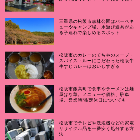
三重県の松阪市森林公園はバーベキ
ューやキャンプ場、水遊び遊具があ
る子連れで楽しめるスポット
松阪市のカレーのてちやのスープ・
スパイス・ルーにこだわった松阪牛
牛すじカレーはおいしすぎる
松阪市飯高町で食事やラーメンは麺
屋はな華。メニューや価格、駐車
場、営業時間/定休日についても
松阪市でテレビや洗濯機などの家電
リサイクル品を一番安く処分する方
法