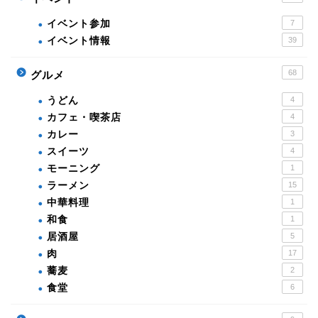
イベント参加
7
イベント情報
39
68
グルメ
うどん
4
カフェ・喫茶店
4
カレー
3
スイーツ
4
モーニング
1
ラーメン
15
中華料理
1
和食
1
居酒屋
5
肉
17
蕎麦
2
食堂
6