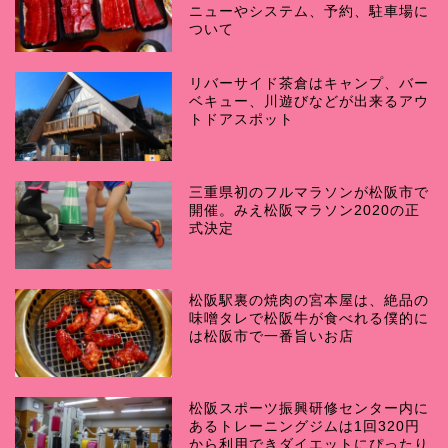
ニューやシステム、予約、駐車場に
ついて
リバーサイド茶倉はキャンプ、バー
ベキュー、川遊びなどが出来るアウ
トドアスポット
三重県初のフルマラソンが松阪市で
開催。みえ松阪マラソン2020の正
式決定
松阪駅裏の焼肉の宮本屋は、絶品の
味噌タレで松阪牛が食べれる僕的に
は松阪市で一番旨いお店
松阪スポーツ振興研修センター内に
あるトレーニングジムは1回320円
から利用できダイエットにぴったり