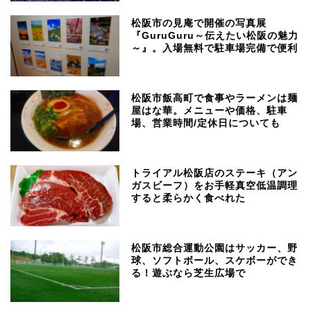
松阪市の見庵で開催の写真展
『GuruGuru～伝えたい松阪の魅力
～』。入場無料で駐車場完備で便利
松阪市飯高町で食事やラーメンは麺
屋はな華。メニューや価格、駐車
場、営業時間/定休日についても
トライアル松阪店のステーキ（アン
ガスビーフ）をお手軽真空低温調理
すると柔らかく食べれた
松阪市総合運動公園はサッカー、野
球、ソフトボール、スケボーができ
る！遊ぶなら芝生広場で