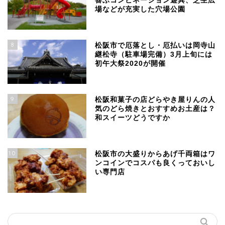
喜ぶコンビネーション遊具、芝生広
場などが充実した穴場公園
8
松阪市で厄落とし・厄払いは岡寺山
継松寺（駐車場完備）3月上旬には
初午大祭2020が開催
9
松阪和菓子の店どらやき屋りんの人
気のどら焼きとおすすめお土産は？
和スイーツどうですか
10
松阪市の大盛りからあげ千両箱はワ
ンコインでコスパも良くっておいし
い専門店