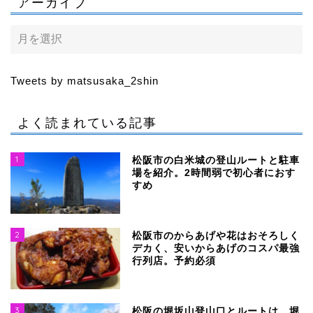
アーカイブ
Tweets by matsusaka_2shin
よく読まれている記事
1
松阪市の白米城の登山ルートと駐車
場を紹介。2時間弱で初心者におす
すめ
2
松阪市のからあげや花はおそろしく
デカく、安いからあげのコスパ最強
行列店。予約必須
3
松阪の堀坂山登山口とルートは。堀