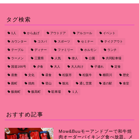
タグ検索
1人
からあげ
アウトドア
アルコール
イベント
カウンター
コスパ
スポーツ
セミナー
テイクアウト
テーブル
ディナー
ファミリー
ホルモン
ランチ
ラーメン
三重県
人気
偉人
公園
共同駐車場
国道166号
夕食
大人
大人向け
子連れ
定食
座敷
文化
昼食
松阪市
松阪牛
櫛田川
歴史
殿町
焼肉
登山
観光
通し営業
道の駅
食堂
飯南町
飯高町
駐車場
１人
おすすめ記事
Mow&Buuモーアンドブーで和牛焼
肉オーダーバイキング食べ放題。メ