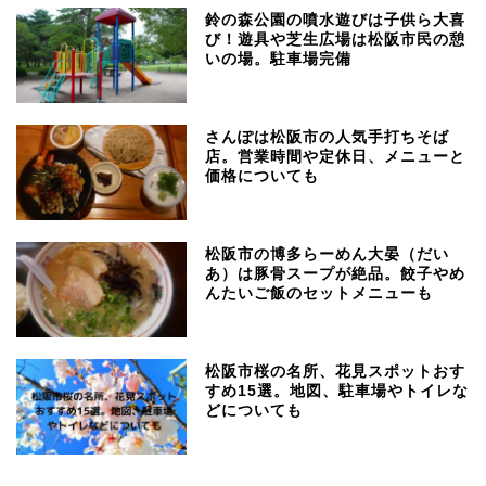
鈴の森公園の噴水遊びは子供ら大喜
び！遊具や芝生広場は松阪市民の憩
いの場。駐車場完備
さんぽは松阪市の人気手打ちそば
店。営業時間や定休日、メニューと
価格についても
松阪市の博多らーめん大晏（だい
あ）は豚骨スープが絶品。餃子やめ
んたいご飯のセットメニューも
松阪市桜の名所、花見スポットおす
すめ15選。地図、駐車場やトイレな
どについても