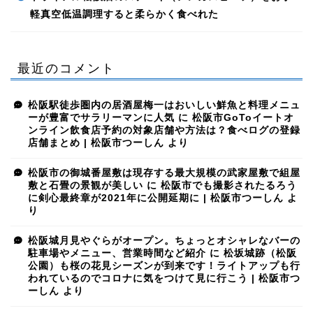
軽真空低温調理すると柔らかく食べれた
最近のコメント
松阪駅徒歩圏内の居酒屋梅一はおいしい鮮魚と料理メニュ
ーが豊富でサラリーマンに人気
に
松阪市GoToイートオ
ンライン飲食店予約の対象店舗や方法は？食べログの登録
店舗まとめ | 松阪市つーしん
より
松阪市の御城番屋敷は現存する最大規模の武家屋敷で組屋
敷と石畳の景観が美しい
に
松阪市でも撮影されたるろう
に剣心最終章が2021年に公開延期に | 松阪市つーしん
よ
り
松阪城月見やぐらがオープン。ちょっとオシャレなバーの
駐車場やメニュー、営業時間など紹介
に
松坂城跡（松阪
公園）も桜の花見シーズンが到来です！ライトアップも行
われているのでコロナに気をつけて見に行こう | 松阪市つ
ーしん
より