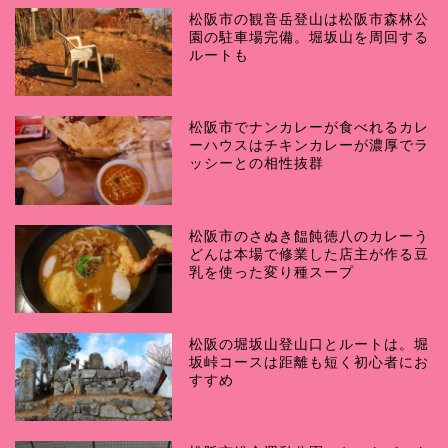
松阪市の観音岳登山は松阪市森林公
園の駐車場完備。堀坂山を周回する
ルートも
松阪市でナンカレーが食べれるカレ
ーハウスはチキンカレーが濃厚でラ
ッシーとの相性抜群
松阪市のさぬき饂飩徳八のカレーう
どんは本場で修業した店主が作る豆
乳を使った変り種スープ
松阪の堀坂山登山口とルートは。堀
坂峠コースは距離も短く初心者にお
すすめ