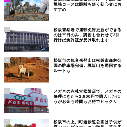
坂峠コースは距離も短く初心者にお
すすめ
4
松阪警察署で運転免許更新ができる
のは平日のみ、講習も合わせて2回
行けば免許証が受け取れます
5
松阪市の観音岳登山は松阪市森林公
園の駐車場完備。堀坂山を周回する
ルートも
6
メガネの赤札堂松阪店で、メガネの
修理にきたら2,800円で購入したほ
うがお金も時間もお得でビックリ
7
松阪市の上川町遊歩道公園は子供が