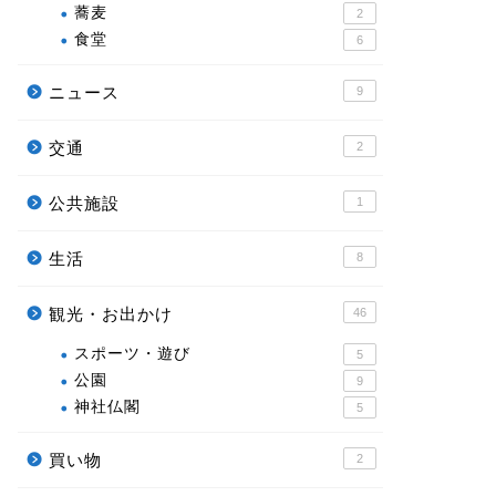
蕎麦
2
食堂
6
ニュース
9
交通
2
公共施設
1
生活
8
観光・お出かけ
46
スポーツ・遊び
5
公園
9
神社仏閣
5
買い物
2