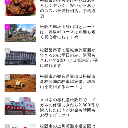
松阪市のからあげや花はおそ
2
ろしくデカく、安いからあげ
のコスパ最強行列店。予約必
須
松阪の堀坂山登山口とルート
3
は。堀坂峠コースは距離も短
く初心者におすすめ
松阪警察署で運転免許更新が
4
できるのは平日のみ、講習も
合わせて2回行けば免許証が受
け取れます
松阪市の観音岳登山は松阪市
5
森林公園の駐車場完備。堀坂
山を周回するルートも
メガネの赤札堂松阪店で、メ
6
ガネの修理にきたら2,800円で
購入したほうがお金も時間も
お得でビックリ
松阪市の上川町遊歩道公園は
7