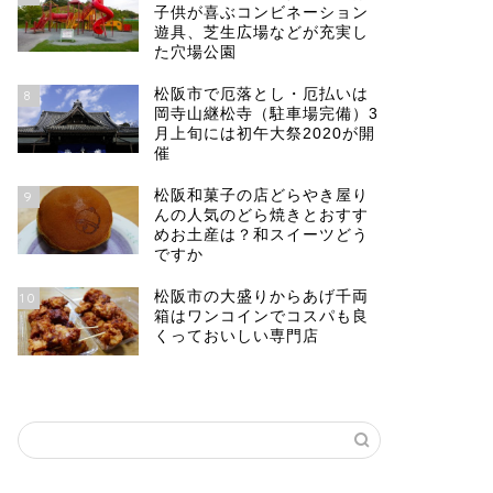
子供が喜ぶコンビネーション
遊具、芝生広場などが充実し
た穴場公園
松阪市で厄落とし・厄払いは
8
岡寺山継松寺（駐車場完備）3
月上旬には初午大祭2020が開
催
松阪和菓子の店どらやき屋り
9
んの人気のどら焼きとおすす
めお土産は？和スイーツどう
ですか
松阪市の大盛りからあげ千両
10
箱はワンコインでコスパも良
くっておいしい専門店