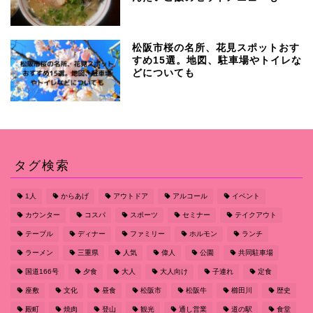
松阪市桜の名所、花見スポットおす
すめ15選。地図、駐車場やトイレな
どについても
タグ検索
1人
からあげ
アウトドア
アルコール
イベント
カウンター
コスパ
スポーツ
セミナー
テイクアウト
テーブル
ディナー
ファミリー
ホルモン
ランチ
ラーメン
三重県
人気
偉人
公園
共同駐車場
国道166号
夕食
大人
大人向け
子連れ
定食
座敷
文化
昼食
松阪市
松阪牛
櫛田川
歴史
殿町
焼肉
登山
観光
通し営業
道の駅
食堂