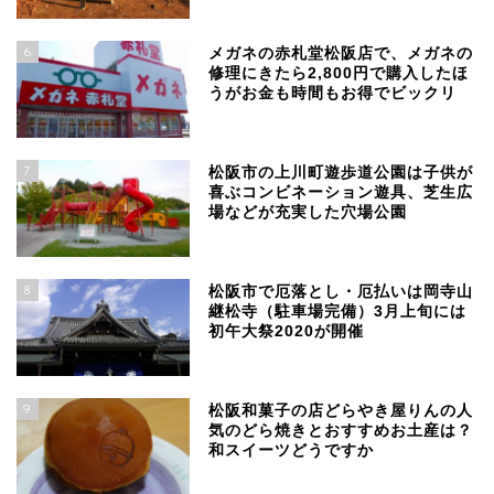
6
メガネの赤札堂松阪店で、メガネの
修理にきたら2,800円で購入したほ
うがお金も時間もお得でビックリ
7
松阪市の上川町遊歩道公園は子供が
喜ぶコンビネーション遊具、芝生広
場などが充実した穴場公園
8
松阪市で厄落とし・厄払いは岡寺山
継松寺（駐車場完備）3月上旬には
初午大祭2020が開催
9
松阪和菓子の店どらやき屋りんの人
気のどら焼きとおすすめお土産は？
和スイーツどうですか