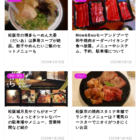
松阪市の博多らーめん大晏
Mow&Buuモーアンドブーで
（だいあ）は豚骨スープが絶
和牛焼肉オーダーバイキング
品。餃子やめんたいご飯のセ
食べ放題。メニューやシステ
ットメニューも
ム、予約、駐車場について
2020年3月10日
2020年3月1日
開店・閉店
グルメ
松阪城月見やぐらがオープ
松阪市の焼肉スタミナ本舗で
ン。ちょっとオシャレなバー
ランチとメニューは？電気ロ
の駐車場やメニュー、営業時
ースターでニオイがつきにく
間など紹介
いお店
2020年1月28日
2020年1月14日