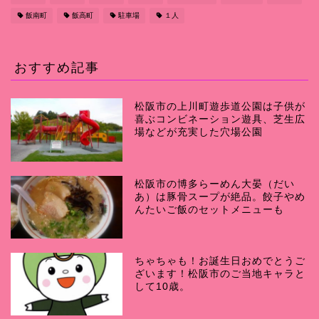
飯南町
飯高町
駐車場
１人
おすすめ記事
松阪市の上川町遊歩道公園は子供が
喜ぶコンビネーション遊具、芝生広
場などが充実した穴場公園
松阪市の博多らーめん大晏（だい
あ）は豚骨スープが絶品。餃子やめ
んたいご飯のセットメニューも
ちゃちゃも！お誕生日おめでとうご
ざいます！松阪市のご当地キャラと
して10歳。