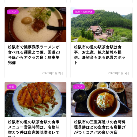
グルメ
観光・お出かけ
松阪市で濃厚鶏系ラーメンが
松阪市の道の駅茶倉駅は食
食べれる麺屋よつ葉。国道23
事、お土産、観光情報を提
号線からアクセス良く駐車場
供。展望台もある絶景スポッ
完備
ト
2020年1月9日
2020年1月3日
食堂
グルメ
松阪市の道の駅茶倉駅の食事
松阪市の三重高通りの台湾料
メニュー営業時間は。名物味
理尽膳はどの定食にも唐揚げ
噌カツ丼は自家製味噌タレで
がつくコスパの良いお店