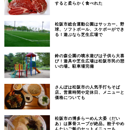
すると柔らかく食べれた
松阪市総合運動公園はサッカー、野
球、ソフトボール、スケボーができ
る！遊ぶなら芝生広場で
鈴の森公園の噴水遊びは子供ら大喜
び！遊具や芝生広場は松阪市民の憩
いの場。駐車場完備
さんぽは松阪市の人気手打ちそば
店。営業時間や定休日、メニューと
価格についても
松阪市の博多らーめん大晏（だい
あ）は豚骨スープが絶品。餃子やめ
んたいご飯のセットメニューも