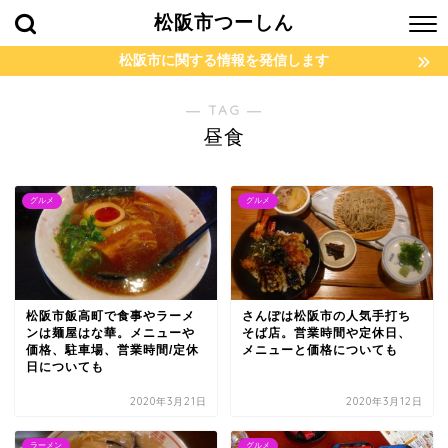
松阪市つーしん
松阪市に関する情報を発信します
― TAG ―
昼食
グルメ
グルメ
松阪市飯高町で食事やラーメ
さんぽは松阪市の人気手打ち
ンは麺屋はな華。メニューや
そば店。営業時間や定休日、
価格、駐車場、営業時間/定休
メニューと価格についても
日についても
2020年3月21日
2020年3月12日
ラーメン
グルメ