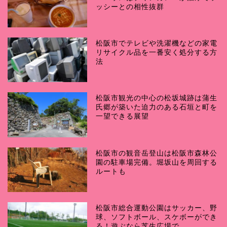
ッシーとの相性抜群
松阪市でテレビや洗濯機などの家電
リサイクル品を一番安く処分する方
法
松阪市観光の中心の松坂城跡は蒲生
氏郷が築いた迫力のある石垣と町を
一望できる展望
松阪市の観音岳登山は松阪市森林公
園の駐車場完備。堀坂山を周回する
ルートも
松阪市総合運動公園はサッカー、野
球、ソフトボール、スケボーができ
る！遊ぶなら芝生広場で