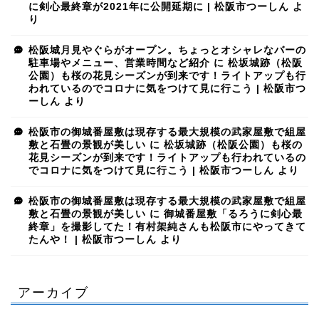
に剣心最終章が2021年に公開延期に | 松阪市つーしん
よ
り
松阪城月見やぐらがオープン。ちょっとオシャレなバーの
駐車場やメニュー、営業時間など紹介
に
松坂城跡（松阪
公園）も桜の花見シーズンが到来です！ライトアップも行
われているのでコロナに気をつけて見に行こう | 松阪市つ
ーしん
より
松阪市の御城番屋敷は現存する最大規模の武家屋敷で組屋
敷と石畳の景観が美しい
に
松坂城跡（松阪公園）も桜の
花見シーズンが到来です！ライトアップも行われているの
でコロナに気をつけて見に行こう | 松阪市つーしん
より
松阪市の御城番屋敷は現存する最大規模の武家屋敷で組屋
敷と石畳の景観が美しい
に
御城番屋敷「るろうに剣心最
終章」を撮影してた！有村架純さんも松阪市にやってきて
たんや！ | 松阪市つーしん
より
アーカイブ