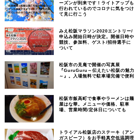
ーズンが到来です！ライトアップも
行われているのでコロナに気をつけ
て見に行こう
みえ松阪マラソン2020エントリー/
申込み開始日時が決定。開催日時や
競技、参加料、ゲスト/招待選手に
ついて
松阪市の見庵で開催の写真展
『GuruGuru～伝えたい松阪の魅力
～』。入場無料で駐車場完備で便利
松阪市飯高町で食事やラーメンは麺
屋はな華。メニューや価格、駐車
場、営業時間/定休日についても
トライアル松阪店のステーキ（アン
ガスビーフ）をお手軽真空低温調理