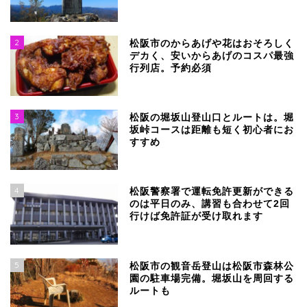
2
松阪市のからあげや花はおそろしく
デカく、安いからあげのコスパ最強
行列店。予約必須
3
松阪の堀坂山登山口とルートは。堀
坂峠コースは距離も短く初心者にお
すすめ
4
松阪警察署で運転免許更新ができる
のは平日のみ、講習も合わせて2回
行けば免許証が受け取れます
5
松阪市の観音岳登山は松阪市森林公
園の駐車場完備。堀坂山を周回する
ルートも