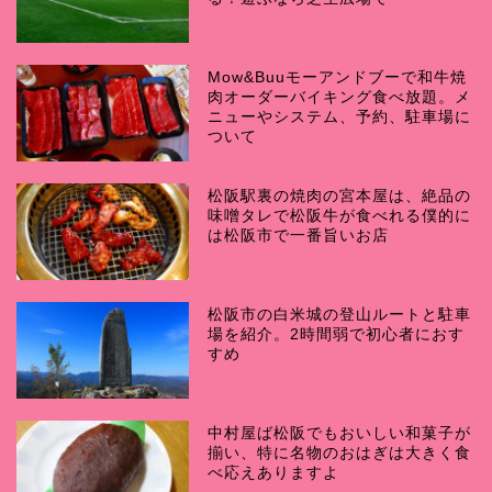
Mow&Buuモーアンドブーで和牛焼
肉オーダーバイキング食べ放題。メ
ニューやシステム、予約、駐車場に
ついて
松阪駅裏の焼肉の宮本屋は、絶品の
味噌タレで松阪牛が食べれる僕的に
は松阪市で一番旨いお店
松阪市の白米城の登山ルートと駐車
場を紹介。2時間弱で初心者におす
すめ
中村屋ば松阪でもおいしい和菓子が
揃い、特に名物のおはぎは大きく食
べ応えありますよ