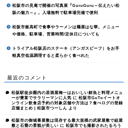
松阪市の見庵で開催の写真展『GuruGuru～伝えたい松
阪の魅力～』。入場無料で駐車場完備で便利
松阪市飯高町で食事やラーメンは麺屋はな華。メニュー
や価格、駐車場、営業時間/定休日についても
トライアル松阪店のステーキ（アンガスビーフ）をお手
軽真空低温調理すると柔らかく食べれた
最近のコメント
松阪駅徒歩圏内の居酒屋梅一はおいしい鮮魚と料理メニュ
ーが豊富でサラリーマンに人気
に
松阪市GoToイートオ
ンライン飲食店予約の対象店舗や方法は？食べログの登録
店舗まとめ | 松阪市つーしん
より
松阪市の御城番屋敷は現存する最大規模の武家屋敷で組屋
敷と石畳の景観が美しい
に
松阪市でも撮影されたるろう