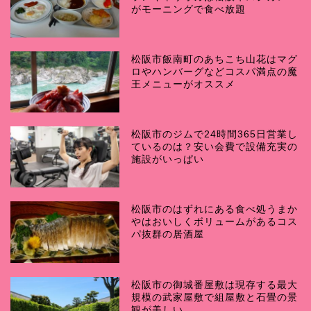
がモーニングで食べ放題
松阪市飯南町のあちこち山花はマグ
ロやハンバーグなどコスパ満点の魔
王メニューがオススメ
松阪市のジムで24時間365日営業し
ているのは？安い会費で設備充実の
施設がいっぱい
松阪市のはずれにある食べ処うまか
やはおいしくボリュームがあるコス
パ抜群の居酒屋
松阪市の御城番屋敷は現存する最大
規模の武家屋敷で組屋敷と石畳の景
観が美しい