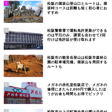
3
松阪の堀坂山登山口とルートは。堀
坂峠コースは距離も短く初心者にお
すすめ
4
松阪警察署で運転免許更新ができる
のは平日のみ、講習も合わせて2回
行けば免許証が受け取れます
5
松阪市の観音岳登山は松阪市森林公
園の駐車場完備。堀坂山を周回する
ルートも
6
メガネの赤札堂松阪店で、メガネの
修理にきたら2,800円で購入したほ
うがお金も時間もお得でビックリ
7
松阪市の上川町遊歩道公園は子供が