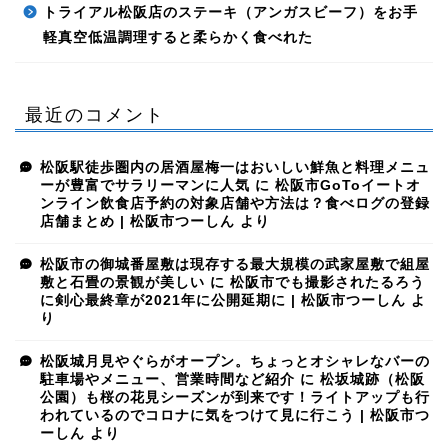
トライアル松阪店のステーキ（アンガスビーフ）をお手
軽真空低温調理すると柔らかく食べれた
最近のコメント
松阪駅徒歩圏内の居酒屋梅一はおいしい鮮魚と料理メニュ
ーが豊富でサラリーマンに人気
に
松阪市GoToイートオ
ンライン飲食店予約の対象店舗や方法は？食べログの登録
店舗まとめ | 松阪市つーしん
より
松阪市の御城番屋敷は現存する最大規模の武家屋敷で組屋
敷と石畳の景観が美しい
に
松阪市でも撮影されたるろう
に剣心最終章が2021年に公開延期に | 松阪市つーしん
よ
り
松阪城月見やぐらがオープン。ちょっとオシャレなバーの
駐車場やメニュー、営業時間など紹介
に
松坂城跡（松阪
公園）も桜の花見シーズンが到来です！ライトアップも行
われているのでコロナに気をつけて見に行こう | 松阪市つ
ーしん
より