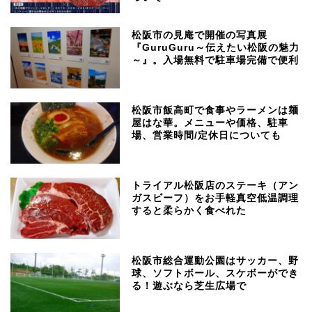
松阪市の見庵で開催の写真展
『GuruGuru～伝えたい松阪の魅力
～』。入場無料で駐車場完備で便利
松阪市飯高町で食事やラーメンは麺
屋はな華。メニューや価格、駐車
場、営業時間/定休日についても
トライアル松阪店のステーキ（アン
ガスビーフ）をお手軽真空低温調理
すると柔らかく食べれた
松阪市総合運動公園はサッカー、野
球、ソフトボール、スケボーができ
る！遊ぶなら芝生広場で