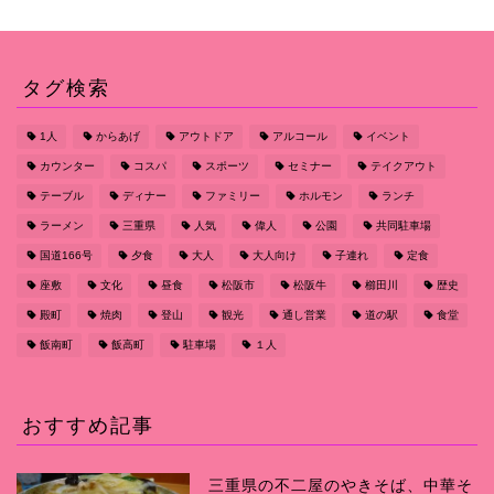
タグ検索
1人
からあげ
アウトドア
アルコール
イベント
カウンター
コスパ
スポーツ
セミナー
テイクアウト
テーブル
ディナー
ファミリー
ホルモン
ランチ
ラーメン
三重県
人気
偉人
公園
共同駐車場
国道166号
夕食
大人
大人向け
子連れ
定食
座敷
文化
昼食
松阪市
松阪牛
櫛田川
歴史
殿町
焼肉
登山
観光
通し営業
道の駅
食堂
飯南町
飯高町
駐車場
１人
おすすめ記事
三重県の不二屋のやきそば、中華そ