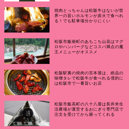
焼肉とっちゃんは松阪牛はないが世
界一の旨いホルモンが炭火で食べれ
る！でも駐車場分かりにくい
松阪市飯南町のあちこち山花はマグ
ロやハンバーグなどコスパ満点の魔
王メニューがオススメ
松阪駅裏の焼肉の宮本屋は、絶品の
味噌タレで松阪牛が食べれる僕的に
は松阪市で一番旨いお店
松阪市飯高町の八十八屋は長井米生
活農場が運営するおにぎり専門店で
注文を受けてから握ってくれる