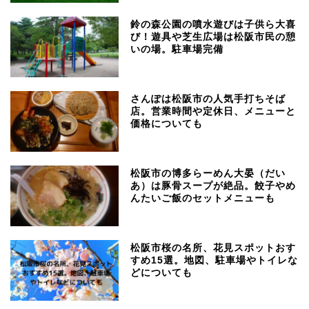
鈴の森公園の噴水遊びは子供ら大喜
び！遊具や芝生広場は松阪市民の憩
いの場。駐車場完備
さんぽは松阪市の人気手打ちそば
店。営業時間や定休日、メニューと
価格についても
松阪市の博多らーめん大晏（だい
あ）は豚骨スープが絶品。餃子やめ
んたいご飯のセットメニューも
松阪市桜の名所、花見スポットおす
すめ15選。地図、駐車場やトイレな
どについても