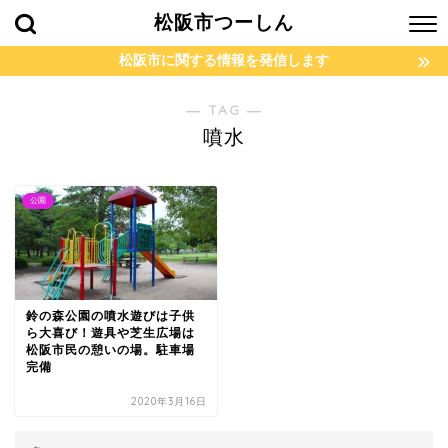
松阪市つーしん
松阪市に関する情報を発信します
― TAG ―
噴水
公園
鈴の森公園の噴水遊びは子供
ら大喜び！遊具や芝生広場は
松阪市民の憩いの場。駐車場
完備
2020年3月16日