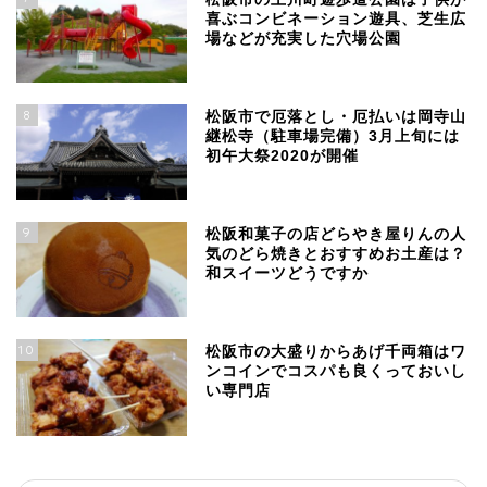
喜ぶコンビネーション遊具、芝生広
場などが充実した穴場公園
8
松阪市で厄落とし・厄払いは岡寺山
継松寺（駐車場完備）3月上旬には
初午大祭2020が開催
9
松阪和菓子の店どらやき屋りんの人
気のどら焼きとおすすめお土産は？
和スイーツどうですか
10
松阪市の大盛りからあげ千両箱はワ
ンコインでコスパも良くっておいし
い専門店