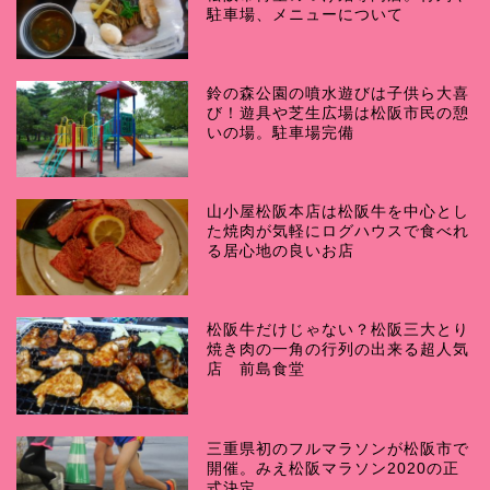
駐車場、メニューについて
鈴の森公園の噴水遊びは子供ら大喜
び！遊具や芝生広場は松阪市民の憩
いの場。駐車場完備
山小屋松阪本店は松阪牛を中心とし
た焼肉が気軽にログハウスで食べれ
る居心地の良いお店
松阪牛だけじゃない？松阪三大とり
焼き肉の一角の行列の出来る超人気
店 前島食堂
三重県初のフルマラソンが松阪市で
開催。みえ松阪マラソン2020の正
式決定