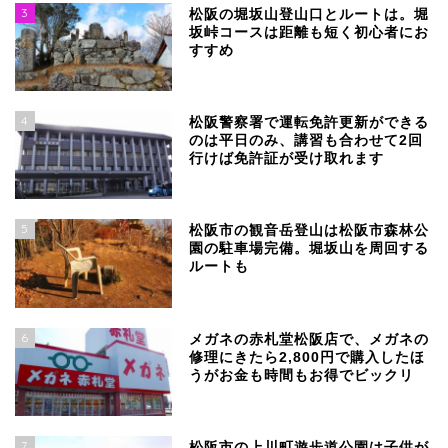
3
松阪の堀坂山登山口とルートは。堀
坂峠コースは距離も短く初心者にお
すすめ
4
松阪警察署で運転免許更新ができる
のは平日のみ、講習も合わせて2回
行けば免許証が受け取れます
5
松阪市の観音岳登山は松阪市森林公
園の駐車場完備。堀坂山を周回する
ルートも
6
メガネの赤札堂松阪店で、メガネの
修理にきたら2,800円で購入したほ
うがお金も時間もお得でビックリ
7
松阪市の上川町遊歩道公園は子供が