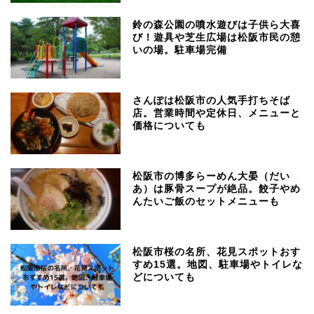
鈴の森公園の噴水遊びは子供ら大喜
び！遊具や芝生広場は松阪市民の憩
いの場。駐車場完備
さんぽは松阪市の人気手打ちそば
店。営業時間や定休日、メニューと
価格についても
松阪市の博多らーめん大晏（だい
あ）は豚骨スープが絶品。餃子やめ
んたいご飯のセットメニューも
松阪市桜の名所、花見スポットおす
すめ15選。地図、駐車場やトイレな
どについても