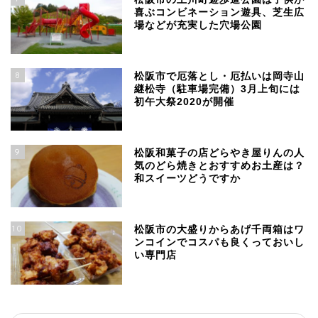
喜ぶコンビネーション遊具、芝生広
場などが充実した穴場公園
8
松阪市で厄落とし・厄払いは岡寺山
継松寺（駐車場完備）3月上旬には
初午大祭2020が開催
9
松阪和菓子の店どらやき屋りんの人
気のどら焼きとおすすめお土産は？
和スイーツどうですか
10
松阪市の大盛りからあげ千両箱はワ
ンコインでコスパも良くっておいし
い専門店