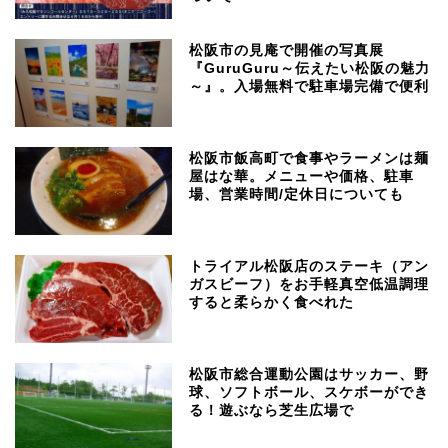
松阪市の見庵で開催の写真展
『GuruGuru～伝えたい松阪の魅力
～』。入場無料で駐車場完備で便利
松阪市飯高町で食事やラーメンは麺
屋はな華。メニューや価格、駐車
場、営業時間/定休日についても
トライアル松阪店のステーキ（アン
ガスビーフ）をお手軽真空低温調理
すると柔らかく食べれた
松阪市総合運動公園はサッカー、野
球、ソフトボール、スケボーができ
る！遊ぶなら芝生広場で