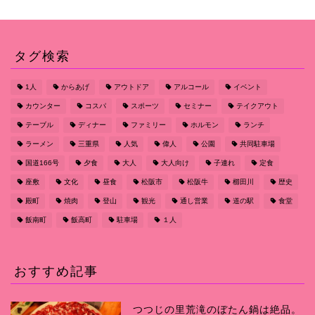
タグ検索
1人
からあげ
アウトドア
アルコール
イベント
カウンター
コスパ
スポーツ
セミナー
テイクアウト
テーブル
ディナー
ファミリー
ホルモン
ランチ
ラーメン
三重県
人気
偉人
公園
共同駐車場
国道166号
夕食
大人
大人向け
子連れ
定食
座敷
文化
昼食
松阪市
松阪牛
櫛田川
歴史
殿町
焼肉
登山
観光
通し営業
道の駅
食堂
飯南町
飯高町
駐車場
１人
おすすめ記事
つつじの里荒滝のぼたん鍋は絶品。