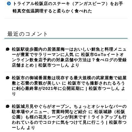
トライアル松阪店のステーキ（アンガスビーフ）をお手
軽真空低温調理すると柔らかく食べれた
最近のコメント
松阪駅徒歩圏内の居酒屋梅一はおいしい鮮魚と料理メニュ
ーが豊富でサラリーマンに人気
に
松阪市GoToイートオ
ンライン飲食店予約の対象店舗や方法は？食べログの登録
店舗まとめ | 松阪市つーしん
より
松阪市の御城番屋敷は現存する最大規模の武家屋敷で組屋
敷と石畳の景観が美しい
に
松阪市でも撮影されたるろう
に剣心最終章が2021年に公開延期に | 松阪市つーしん
よ
り
松阪城月見やぐらがオープン。ちょっとオシャレなバーの
駐車場やメニュー、営業時間など紹介
に
松坂城跡（松阪
公園）も桜の花見シーズンが到来です！ライトアップも行
われているのでコロナに気をつけて見に行こう | 松阪市つ
ーしん
より